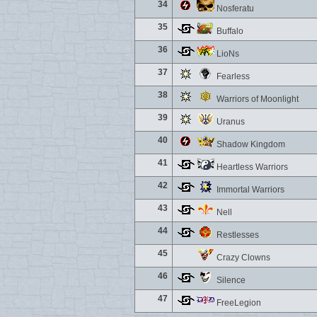
34
Nosferatu
35
Buffalo
36
LioNs
37
Fearless
38
Warriors of Moonlight
39
Uranus
40
Shadow Kingdom
41
Heartless Warriors
42
Immortal Warriors
43
Nell
44
Restlesses
45
Crazy Clowns
46
Silence
47
FreeLegion