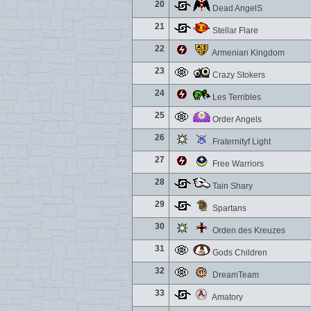
20
Dead AngelS
21
Stellar Flare
22
Armenian Kingdom
23
Crazy Stokers
24
Les Terribles
25
Order Angels
26
Fraternityf Light
27
Free Warriors
28
Tain Shary
29
Spartans
30
Orden des Kreuzes
31
Gods Children
32
DreamTeam
33
Amatory