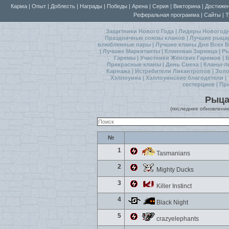
Карма
|
Опыт
|
Доблесть
|
Награды
|
Победы
|
Арена
|
Серия
|
Викторина
|
Достиже
Реферальная программа
|
Сайты
|
Т
Защитники Нового Года
|
Лидеры Новогод
Праздничные союзы кланов
|
Лучшие рыца
влюбленные пары
|
Лучшие кланы Дня Всех
|
Лучшие Маркитанты
|
Клановая Зарница
|
Ры
Гаремы
|
Участники Женских Гаремов
|
Б
Прекрасные кланы
|
День Смеха
|
Кланы-л
Карнажа
|
Истребители Ликантропов
|
Золо
Хэллоуина
|
Хэллоуинские благодетели
|
сестерциев
|
Пр
Рыца
(последнее обновление 
№
1
Tasmanians
2
Mighty Ducks
3
Killer Instinct
4
Black Night
5
crazyelephants