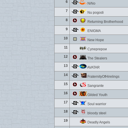
6
NiNo
7
Nu pogodi
8
Returning Brotherhood
9
ENIGMA
10
New Hope
11
Супергерои
12
The Stealers
13
AVATAR
14
FraternityOfHirelings
15
Sangrante
16
Gilded Youth
17
Soul warrior
18
bloody steel
19
Deadly Angels