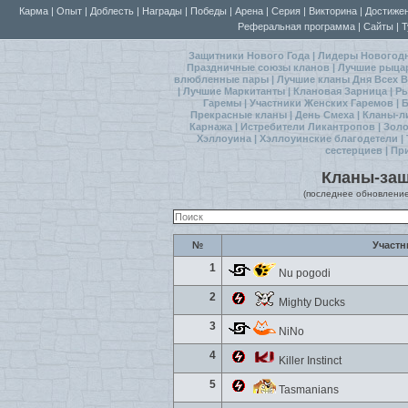
Карма
|
Опыт
|
Доблесть
|
Награды
|
Победы
|
Арена
|
Серия
|
Викторина
|
Достиже
Реферальная программа
|
Сайты
|
Т
Защитники Нового Года
|
Лидеры Новогод
Праздничные союзы кланов
|
Лучшие рыца
влюбленные пары
|
Лучшие кланы Дня Всех
|
Лучшие Маркитанты
|
Клановая Зарница
|
Ры
Гаремы
|
Участники Женских Гаремов
|
Б
Прекрасные кланы
|
День Смеха
|
Кланы-л
Карнажа
|
Истребители Ликантропов
|
Золо
Хэллоуина
|
Хэллоуинские благодетели
|
сестерциев
|
Пр
Кланы-защ
(последнее обновление 
№
Участн
1
Nu pogodi
2
Mighty Ducks
3
NiNo
4
Killer Instinct
5
Tasmanians