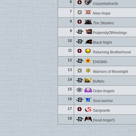
6
crazyelephants
7
New Hope
8
The Stealers
9
FraternityOfHirelings
10
Black Night
11
Returning Brotherhood
12
ENIGMA
13
Warriors of Moonlight
14
Buffalo
15
Order Angels
16
Soul warrior
17
Sangrante
18
Dead AngelS